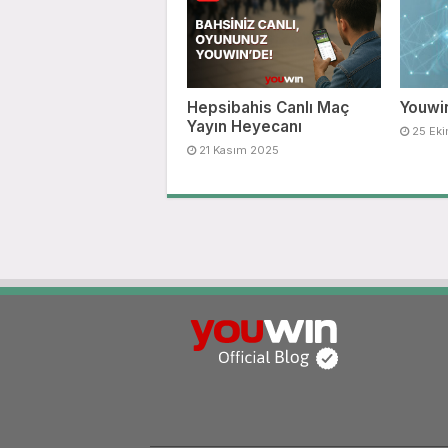
Hepsibahis Canlı Maç
Youwin
Yayın Heyecanı
25 Ek
21 Kasım 2025