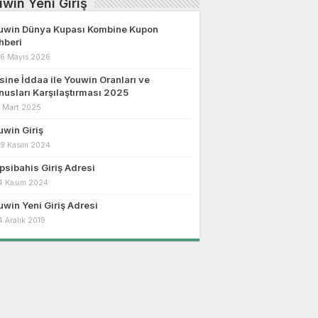
win Yeni Giriş
uwin Dünya Kupası Kombine Kupon
hberi
6 Mayıs 2026
sine İddaa ile Youwin Oranları ve
nusları Karşılaştırması 2025
 Mart 2025
uwin Giriş
9 Kasım 2024
psibahis Giriş Adresi
4 Kasım 2024
uwin Yeni Giriş Adresi
4 Aralık 2019