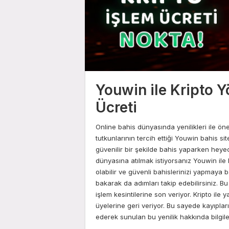
Youwin ile Kripto Y
Ücreti
Online bahis dünyasında yenilikleri ile ö
tutkunlarının tercih ettiği Youwin bahis si
güvenilir bir şekilde bahis yaparken heyeca
dünyasına atılmak istiyorsanız Youwin ile 
olabilir ve güvenli bahislerinizi yapmaya b
bakarak da adımları takip edebilirsiniz. 
işlem kesintilerine son veriyor. Kripto ile y
üyelerine geri veriyor. Bu sayede kayıplar
ederek sunulan bu yenilik hakkında bilgiler