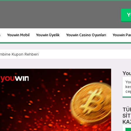
Y
s
Youwin Mobil
Youwin Üyelik
Youwin Casino Oyunları
Youwin Pa
mbine Kupon Rehberi
Yo
You
kes
ce
TÜR
Sİ
KA