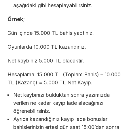
aşağıdaki gibi hesaplayabilirsiniz.
Örnek;
Gün içinde 15.000 TL bahis yaptınız.
Oyunlarda 10.000 TL kazandınız.
Net kaybınız 5.000 TL olacaktır.
Hesaplama: 15.000 TL (Toplam Bahis) – 10.000
TL (Kazanç) = 5.000 TL Net Kayıp.
Net kaybınızı bulduktan sonra yazımızda
verilen ne kadar kayıp iade alacağınızı
öğrenebilirsiniz.
Ayrıca kazandığınız kayıp iade bonusları
bahislerinizin ertesi gün saat 15:00’dan sonra