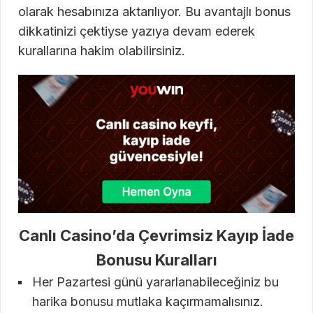
olarak hesabınıza aktarılıyor. Bu avantajlı bonus
dikkatinizi çektiyse yazıya devam ederek
kurallarına hakim olabilirsiniz.
Canlı Casino’da Çevrimsiz Kayıp İade
Bonusu Kuralları
Her Pazartesi günü yararlanabileceğiniz bu
harika bonusu mutlaka kaçırmamalısınız.