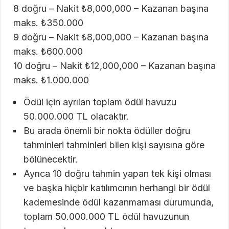
8 doğru – Nakit ₺8,000,000 – Kazanan başına
maks. ₺350.000
9 doğru – Nakit ₺8,000,000 – Kazanan başına
maks. ₺600.000
10 doğru – Nakit ₺12,000,000 – Kazanan başına
maks. ₺1.000.000
Ödül için ayrılan toplam ödül havuzu
50.000.000 TL olacaktır.
Bu arada önemli bir nokta ödüller doğru
tahminleri tahminleri bilen kişi sayısına göre
bölünecektir.
Ayrıca 10 doğru tahmin yapan tek kişi olması
ve başka hiçbir katılımcının herhangi bir ödül
kademesinde ödül kazanmaması durumunda,
toplam 50.000.000 TL ödül havuzunun