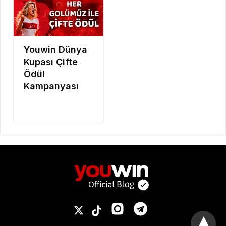
Youwin Dünya
Kupası Çifte
Ödül
Kampanyası