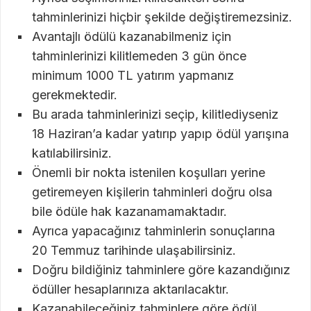
tahminlerinizi hiçbir şekilde değiştiremezsiniz.
Avantajlı ödülü kazanabilmeniz için
tahminlerinizi kilitlemeden 3 gün önce
minimum 1000 TL yatırım yapmanız
gerekmektedir.
Bu arada tahminlerinizi seçip, kilitlediyseniz
18 Haziran’a kadar yatırıp yapıp ödül yarışına
katılabilirsiniz.
Önemli bir nokta istenilen koşulları yerine
getiremeyen kişilerin tahminleri doğru olsa
bile ödüle hak kazanamamaktadır.
Ayrıca yapacağınız tahminlerin sonuçlarına
20 Temmuz tarihinde ulaşabilirsiniz.
Doğru bildiğiniz tahminlere göre kazandığınız
ödüller hesaplarınıza aktarılacaktır.
Kazanabileceğiniz tahminlere göre ödül