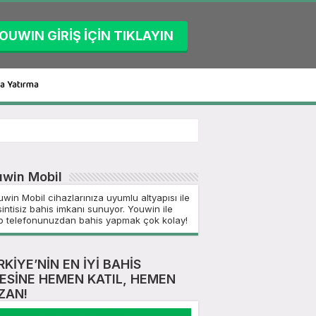
OUWIN GİRİŞ İÇİN TIKLAYIN
a Yatırma
uwin Mobil
win Mobil cihazlarınıza uyumlu altyapısı ile
intisiz bahis imkanı sunuyor. Youwin ile
p telefonunuzdan bahis yapmak çok kolay!
KİYE’NİN EN İYİ BAHİS
TESİNE HEMEN KATIL, HEMEN
ZAN!