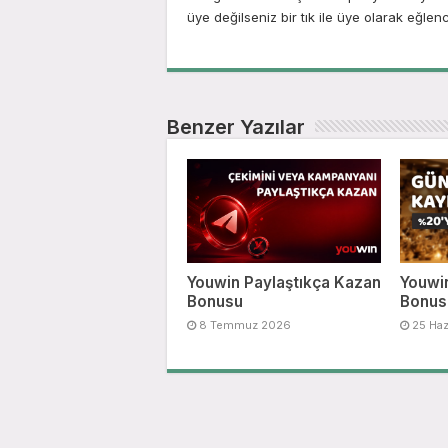
üye değilseniz bir tık ile üye olarak eğlenc
Benzer Yazılar
Youwin Paylaştıkça Kazan
Youwi
Bonusu
Bonus
8 Temmuz 2026
25 Haz