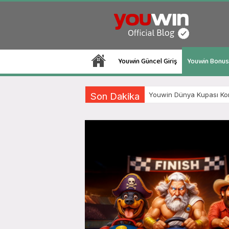
Youwin Güncel Giriş
Youwin Bonus
Son Dakika
Youwin Dünya Kupası Ko