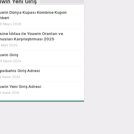
win Yeni Giriş
uwin Dünya Kupası Kombine Kupon
hberi
6 Mayıs 2026
sine İddaa ile Youwin Oranları ve
nusları Karşılaştırması 2025
 Mart 2025
uwin Giriş
9 Kasım 2024
psibahis Giriş Adresi
4 Kasım 2024
uwin Yeni Giriş Adresi
4 Aralık 2019