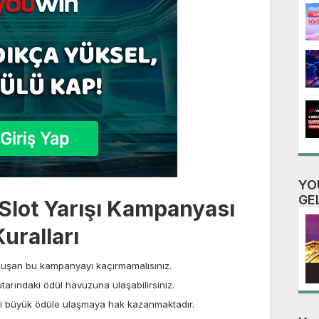
YO
GE
Slot Yarışı Kampanyası
Kuralları
uşan bu kampanyayı kaçırmamalısınız.
tarındaki ödül havuzuna ulaşabilirsiniz.
işi büyük ödüle ulaşmaya hak kazanmaktadır.