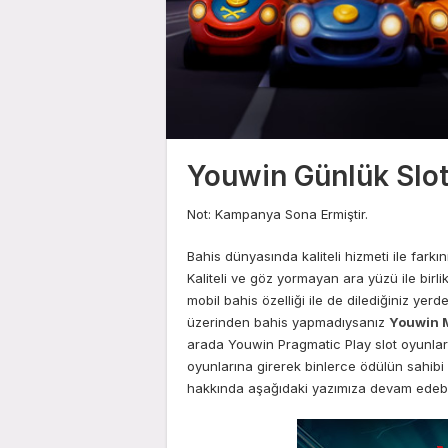
Youwin Günlük Slot
Not: Kampanya Sona Ermiştir.
Bahis dünyasında kaliteli hizmeti ile far
Kaliteli ve göz yormayan ara yüzü ile birl
mobil bahis özelliği ile de dilediğiniz ye
üzerinden bahis yapmadıysanız
Youwin M
arada Youwin Pragmatic Play slot oyunlar
oyunlarına girerek binlerce ödülün sahibi 
hakkında aşağıdaki yazımıza devam edebil